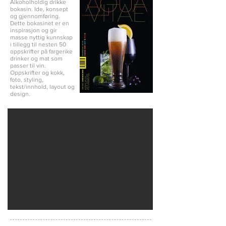
Alkoholholdig drikke
bokasin. Ide, konsept
og gjennomføring.
Dette bokasinet er en
inspirasjon og gir
masse nyttig kunnskap
i tillegg til nesten 50
oppskrifter på fargerike
drinker og mat som
passer til vin.
Oppskrifter og kokk,
foto, styling,
tekst/innhold, layout og
design.