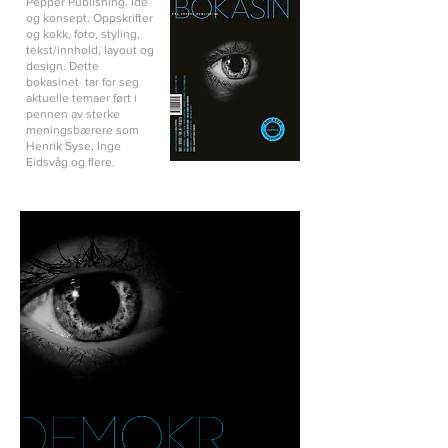
Pepper Publishing. Ide
og konsept. Oppskrifter
og kokk, foto, styling,
tekst/innhold, layout og
design. Dette
bokasinet tar for seg
aktuelle temaer ført i
pennen av sterke
meningsbærere som
Henrik Syse, Inge
Eidsvåg og flere.