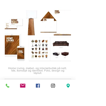
Home Living, møbel- og interiørbutikk på nett.
Ide, konsept og identitet. Foto, design og
layout.