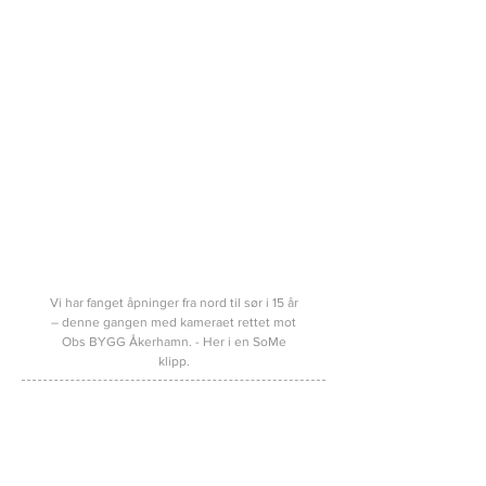
Vi har fanget åpninger fra nord til sør i 15 år
– denne gangen med kameraet rettet mot
Obs BYGG Åkerhamn. - Her i en SoMe
klipp.