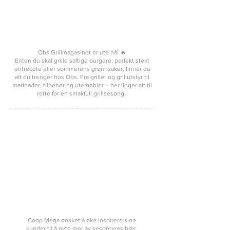
Obs Grillmagasinet er ute nå! 🔥
Enten du skal grille saftige burgere, perfekt stekt
entrecôte eller sommerens grønnsaker, finner du
alt du trenger hos Obs. Fra griller og grillutstyr til
marinader, tilbehør og utemøbler – her ligger alt til
rette for en smakfull grillsesong.
Coop Mega ønsket å øke inspirere sine
kunder til å nyte mer av sesongens bær.