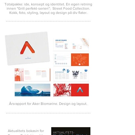
Totalpakke:
ide, konsept og identitet.
En egen retning
innen "Grill perfekt-serien"; Street Food Collection.
Kokk, foto, styling, layout og design på div flater.
Årsrapport for Aker Biomarine. Design og layout.
Aktualitets bokasin for