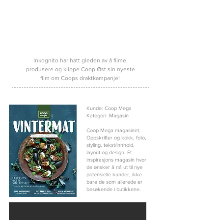
Inkognito har hatt gleden av å filme,
produsere og klippe Coop Øst sin nyeste
film om Coops draktkampanje!
Kunde: Coop Mega
Kategori: Magasin
Coop Mega magasinet.
Oppskrifter og kokk, foto,
styling, tekst/innhold,
layout og design. Et
inspirasjons magasin hvor
de ønsker å nå ut til nye
potensielle kunder, ikke
bare de som allerede er
besøkende i butikkene.