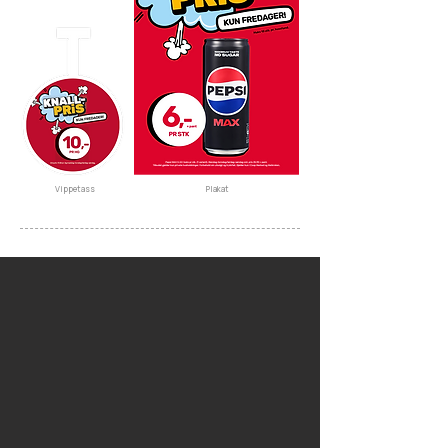
Vippetass
Plakat