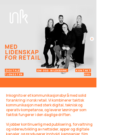
MED
LIDENSKAP
FOR RETAIL
DIGITALE
OM OSS
BILDEBANK
KONTAKT
TJENESTER
OSS
Inkognito er et kommunikasjonsbyrå med solid
forankring i norsk retail. Vi kombinerer taktisk
kommunikasjon med sterk digital, teknisk og
operativ kompetanse, og leverer løsninger som
faktisk fungerer i den daglige driften.
Vi jobber kontinuerlig med publisering, forvaltning
og videreutvikling av nettsider, apper og digitale
kanaler, og produserer innhold, kampanjer, film,