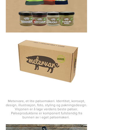
Metervare, et lite pølsemakeri. Identite
t, konsept,
design, illustrasjon, foto, styling og pakningsdesign.
Visjonen er å lage verdens beste pølser.
Pølseproduktene er komponert fullstendig fra
bunnen av i eget pølsemakeri.