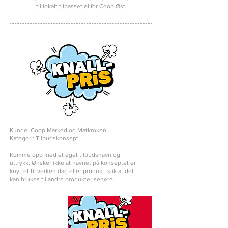
til lokalt tilpasset øl for Coop Øst.
Kunde: Coop Marked og Matkroken
Kategori: Tilbudskonsept
Komme opp med et eget tilbudsnavn og
uttrykk. Ønsker ikke at navnet på konseptet er
knyttet til verken dag eller produkt, slik at det
kan brukes til andre produkter senere.