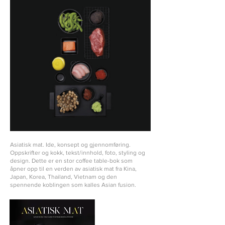
Asiatisk mat. Ide, konsept og gjennomføring.
Oppskrifter og kokk, tekst/innhold, foto, styling og
design. Dette er en stor coffee table-bok som
åpner opp til en verden av asiatisk mat fra Kina,
Japan, Korea, Thailand, Vietnam og den
spennende koblingen som kalles Asian fusion.