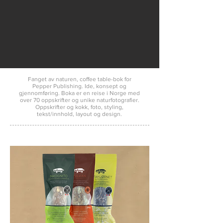
Fanget av naturen, coffee table-bok for
Pepper Publishing. Ide, konsept og
gjennomføring. Boka er en reise i Norge med
over 70 oppskrifter og unike naturfotografier.
Oppskrifter og kokk, foto, styling,
tekst/innhold, layout og design.