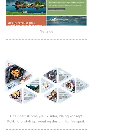
Nettside
Tine Snøfrisk brosjyre 32 sider, ide og konsept.
Kokk, foto, styling, layout og design. For fire språk.