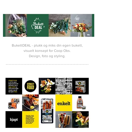
BukettDEAL - plukk og miks din egen bukett,
visuelt konsept for Coop Obs.
Design, foto og styling.